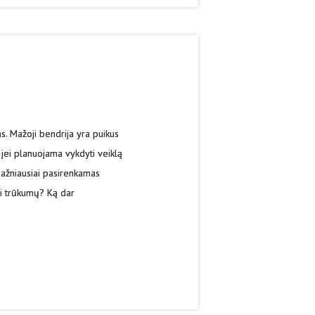
s. Mažoji bendrija yra puikus
, jei planuojama vykdyti veiklą
 dažniausiai pasirenkamas
ri trūkumų? Ką dar