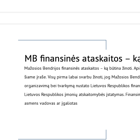
MB finansinės ataskaitos – ką
Mažosios Bendrijos finansinės ataskaitos – ką būtina žinoti. Apie 
šiame įraše. Visų pirma labai svarbu žinoti, jog Mažosios Bendri
organizavimą bei tvarkymą nustato Lietuvos Respublikos finans
Lietuvos Respublikos įmonių atskaitomybės įstatymas. Finansines
asmens vadovas ar įgaliotas