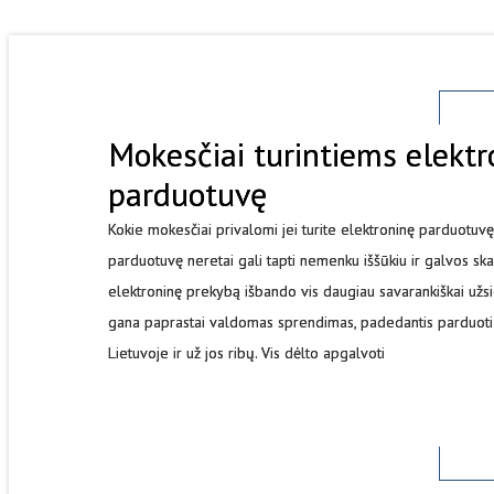
Mokesčiai turintiems elektr
parduotuvę
Kokie mokesčiai privalomi jei turite elektroninę parduotuv
parduotuvę neretai gali tapti nemenku iššūkiu ir galvos ska
elektroninę prekybą išbando vis daugiau savarankiškai užsid
gana paprastai valdomas sprendimas, padedantis parduoti 
Lietuvoje ir už jos ribų. Vis dėlto apgalvoti