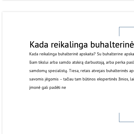
Kada reikalinga buhalterinė
Kada reikalinga buhalterinė apskaita? Su buhalterine apskait
šiam tikslui arba samdo atskirą darbuotoją, arba perka pasla
samdomų specialistų. Tiesa, retais atvejais buhalterinės ap
savomis jėgomis – tačiau tam būtinos ekspertinės žinios, lai
įmonė gali padėti ne