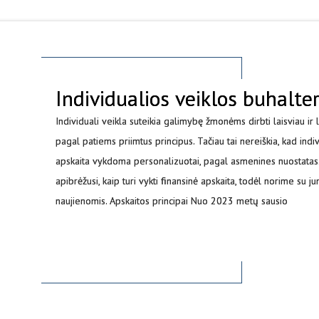
Individualios veiklos buhalte
Individuali veikla suteikia galimybę žmonėms dirbti laisviau ir 
pagal patiems priimtus principus. Tačiau tai nereiškia, kad indi
apskaita vykdoma personalizuotai, pagal asmenines nuostatas. 
apibrėžusi, kaip turi vykti finansinė apskaita, todėl norime su ju
naujienomis. Apskaitos principai Nuo 2023 metų sausio