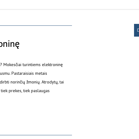
oninę
ę? Mokesčiai turintiems elektroninę
usmu. Pastaraisiais metais
irbti norinčių žmonių. Atrodytų, tai
tiek prekes, tiek paslaugas