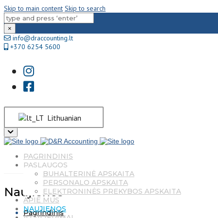
Skip to main content
Skip to search
×
info@draccounting.lt
+370 6254 5600
Lithuanian
Close
top
bar
PAGRINDINIS
PASLAUGOS
BUHALTERINĖ APSKAITA
PERSONALO APSKAITA
Naujienos
ELEKTRONINĖS PREKYBOS APSKAITA
APIE MUS
NAUJIENOS
Pagrindinis
ATSILIEPIMAI