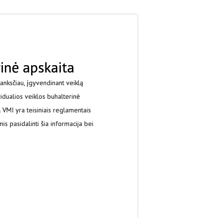
rinė apskaita
lanksčiau, įgyvendinant veiklą
vidualios veiklos buhalterinė
VMI yra teisiniais reglamentais
mis pasidalinti šia informacija bei