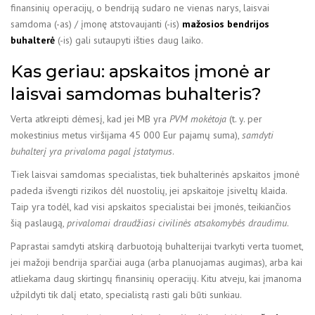
finansinių operacijų, o bendriją sudaro ne vienas narys, laisvai
samdoma (-as) / įmonę atstovaujanti (-is)
mažosios bendrijos
buhalterė
(-is) gali sutaupyti išties daug laiko.
Kas geriau: apskaitos įmonė ar
laisvai samdomas buhalteris?
Verta atkreipti dėmesį, kad jei MB yra
PVM mokėtoja
(t. y. per
mokestinius metus viršijama 45 000 Eur pajamų suma),
samdyti
buhalterį yra
privaloma pagal įstatymus
.
Tiek laisvai samdomas specialistas, tiek buhalterinės apskaitos įmonė
padeda išvengti rizikos dėl nuostolių, jei apskaitoje įsiveltų klaida.
Taip yra todėl, kad visi apskaitos specialistai bei įmonės, teikiančios
šią paslaugą,
privalomai draudžiasi civilinės atsakomybės draudimu
.
Paprastai samdyti atskirą darbuotoją buhalterijai tvarkyti verta tuomet,
jei mažoji bendrija sparčiai auga (arba planuojamas augimas), arba kai
atliekama daug skirtingų finansinių operacijų. Kitu atveju, kai įmanoma
užpildyti tik dalį etato, specialistą rasti gali būti sunkiau.