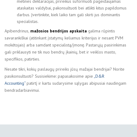
metines deklaracijas, prireikus suformuoti pageidaujamas
ataskaitas valdybai, pakonsultuoti bei atlikti kitus papildomus
darbus. Įvertinkite, kiek laiko tam gali skirti jus dominantis
specialistas.
Apibendrinus,
mažosios bendrijos apskaita
galima rūpintis
savarankiškai (atitinkant įstatymų keliamus kriterijus ir nesant PVM
mokėtojais) arba samdant specialistą/įmonę. Pastarųjų pasirinkimas
gali priklausyti ne tik nuo bendrų įkainių, bet ir veiklos masto,
specifikos, patirties.
Nesate tikri, kokių paslaugų prireiks jūsų mažajai bendrijai? Norite
pasikonsultuoti? Susisiekime: papasakosime apie
„D&R
Accounting“
patirtį ir kartu sudarysime sąlygas abipusiai naudingam
bendradarbiavimui.