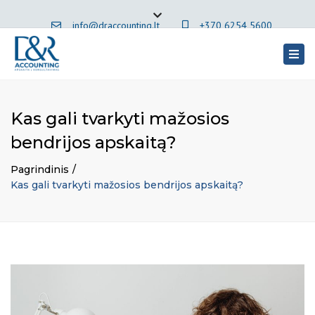
×
info@draccounting.lt
+370 6254 5600
Close
top
Togg
Lithuanian
bar
navig
Kas gali tvarkyti mažosios
bendrijos apskaitą?
Pagrindinis
Kas gali tvarkyti mažosios bendrijos apskaitą?