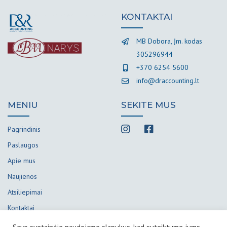
KONTAKTAI
MB Dobora, Įm. kodas
305296944
+370 6254 5600
info@draccounting.lt
MENIU
SEKITE MUS
Pagrindinis
Paslaugos
Apie mus
Naujienos
Atsiliepimai
Kontaktai