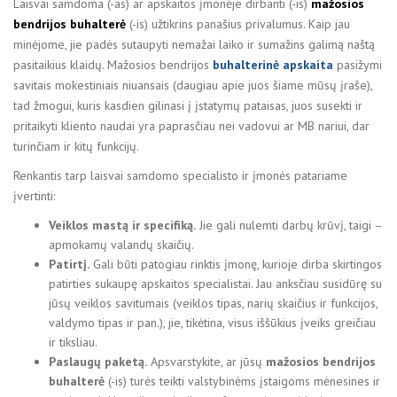
Laisvai samdoma (-as) ar apskaitos įmonėje dirbanti (-is)
mažosios
bendrijos buhalterė
(-is) užtikrins panašius privalumus. Kaip jau
minėjome, jie padės sutaupyti nemažai laiko ir sumažins galimą naštą
pasitaikius klaidų. Mažosios bendrijos
buhalterinė apskaita
pasižymi
savitais mokestiniais niuansais (daugiau apie juos šiame mūsų įraše),
tad žmogui, kuris kasdien gilinasi į įstatymų pataisas, juos susekti ir
pritaikyti kliento naudai yra paprasčiau nei vadovui ar MB nariui, dar
turinčiam ir kitų funkcijų.
Renkantis tarp laisvai samdomo specialisto ir įmonės patariame
įvertinti:
Veiklos mastą ir specifiką.
Jie gali nulemti darbų krūvį, taigi –
apmokamų valandų skaičių.
Patirtį.
Gali būti patogiau rinktis įmonę, kurioje dirba skirtingos
patirties sukaupę apskaitos specialistai. Jau anksčiau susidūrę su
jūsų veiklos savitumais (veiklos tipas, narių skaičius ir funkcijos,
valdymo tipas ir pan.), jie, tikėtina, visus iššūkius įveiks greičiau
ir tiksliau.
Paslaugų paketą.
Apsvarstykite, ar jūsų
mažosios bendrijos
buhalterė
(-is) turės teikti valstybinėms įstaigoms mėnesines ir