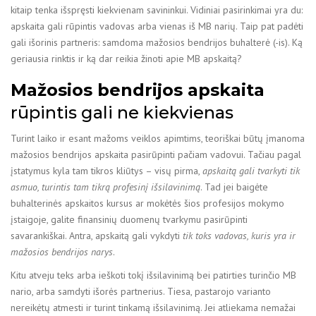
kitaip tenka išspręsti kiekvienam savininkui. Vidiniai pasirinkimai yra du:
apskaita gali rūpintis vadovas arba vienas iš MB narių. Taip pat padėti
gali išorinis partneris: samdoma mažosios bendrijos buhalterė (-is). Ką
geriausia rinktis ir ką dar reikia žinoti apie MB apskaitą?
Mažosios bendrijos apskaita
rūpintis gali ne kiekvienas
Turint laiko ir esant mažoms veiklos apimtims, teoriškai būtų įmanoma
mažosios bendrijos apskaita pasirūpinti pačiam vadovui. Tačiau pagal
įstatymus kyla tam tikros kliūtys – visų pirma,
apskaitą gali tvarkyti tik
asmuo, turintis tam tikrą profesinį išsilavinimą
. Tad jei baigėte
buhalterinės apskaitos kursus ar mokėtės šios profesijos mokymo
įstaigoje, galite finansinių duomenų tvarkymu pasirūpinti
savarankiškai. Antra, apskaitą gali vykdyti
tik toks vadovas, kuris yra ir
mažosios bendrijos narys
.
Kitu atveju teks arba ieškoti tokį išsilavinimą bei patirties turinčio MB
nario, arba samdyti išorės partnerius. Tiesa, pastarojo varianto
nereikėtų atmesti ir turint tinkamą išsilavinimą. Jei atliekama nemažai